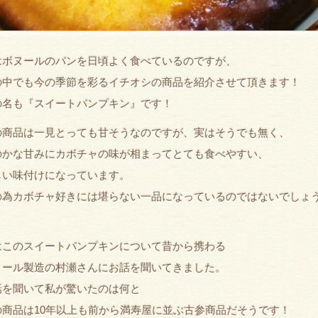
はボヌールのパンを日頃よく食べているのですが、
の中でも今の季節を彩るイチオシの商品を紹介させて頂きます！
の名も『スイートパンプキン』です！
の商品は一見とっても甘そうなのですが、実はそうでも無く、
のかな甘みにカボチャの味が相まってとても食べやすい、
しい味付けになっています。
の為カボチャ好きには堪らない一品になっているのではないでしょ
。
はこのスイートパンプキンについて昔から携わる
ヌール製造の村瀬さんにお話を聞いてきました。
話を聞いて私が驚いたのは何と
の商品は10年以上も前から満寿屋に並ぶ古参商品だそうです！