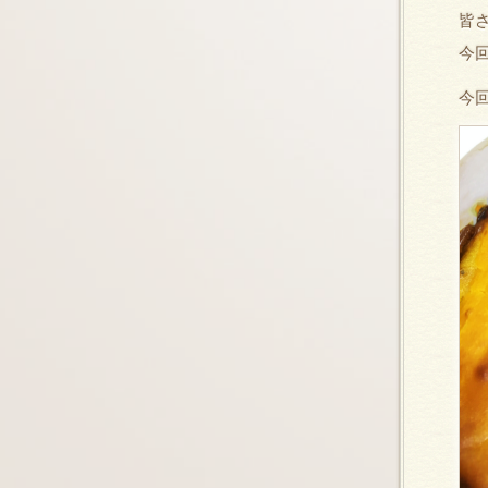
皆
今
今