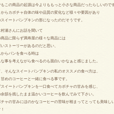
でもこの商品の起源は今よりももっと小さな商品だったらしいので
こからカボチャ自体の味や品質の変化など様々や要因があり
のスイートパンプキンの形になったのだそうです。
は村瀬さんにお話を聞いて
の商品に限らず満寿屋の様々な商品には
深いストーリーがあるのだと思い、
れからパンを食べる時は
んな事を考えながら食べるのも面白いかなぁと感じました。
て、そんなスイートパンプキンの私のオススメの食べ方は、
し甘めのコーヒーと一緒に食べる事です。
ずスイートパンプキンを一口食べてカボチャの甘みを感じ、
の余韻を残したまま温かいコーヒーを飲んでみて下さい。
ボチャの甘みにほのかなコーヒーの苦味が相まってとっても美味し
す！