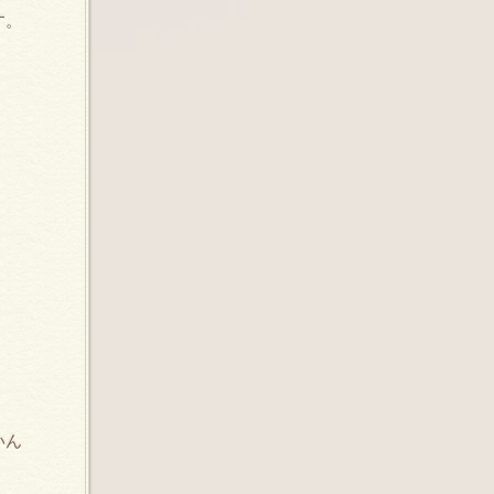
す。
いん