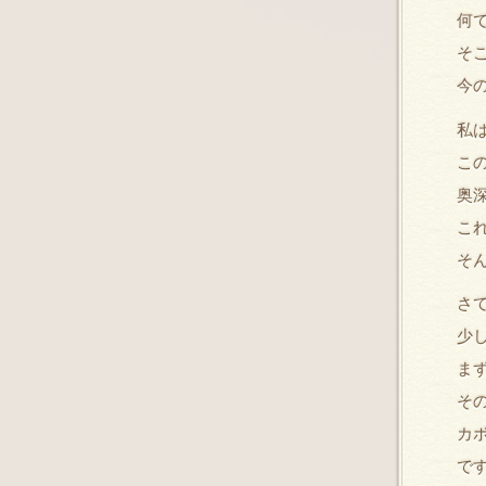
何
そ
今
私
こ
奥
こ
そ
さ
少
ま
そ
カ
で