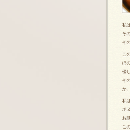
私
そ
そ
こ
ほ
優
そ
か
私
ボ
お
こ