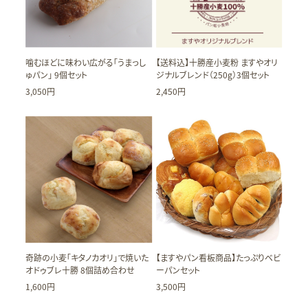
噛むほどに味わい広がる「うまっし
【送料込】十勝産小麦粉 ますやオリ
ゅパン」 9個セット
ジナルブレンド（250g）3個セット
3,050円
2,450円
奇跡の小麦「キタノカオリ」で焼いた
【ますやパン看板商品】たっぷりベビ
オドゥブレ十勝 8個詰め合わせ
ーパンセット
1,600円
3,500円